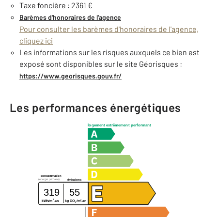
Taxe foncière : 2361 €
Barèmes d'honoraires de l'agence
Pour consulter les barèmes d'honoraires de l'agence,
cliquez ici
Les informations sur les risques auxquels ce bien est
exposé sont disponibles sur le site Géorisques :
https://www.georisques.gouv.fr/
Les performances énergétiques
logement extrêmement performant
consommation
(énergie primaire)
émissions
319
55
2
2
kg CO
/m
.an
kWh/m
.an
2