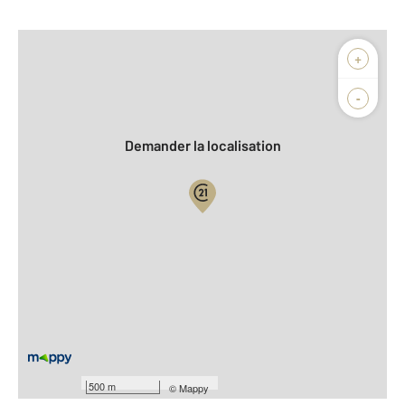
Afficher sur la carte :
+
Agence
Biens vendus
-
Demander la localisation
Vue globale
2
Surface totale : 260 m
2
Surface habitable : 260 m
2
Surface terrain : 1 775 m
Nombre de pièces : 11
[Voir le détail]
À savoir
500 m
©
Mappy