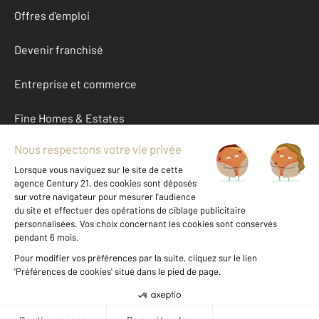
Offres d'emploi
Devenir franchisé
Entreprise et commerce
Fine Homes & Estates
À propos
International
Nous contacter
Mentions légales & CGU et Barèmes d'honoraires
Données personnelles