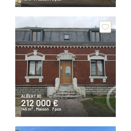
ALBERT 80
212 000 €
2
145 m
, Maison
, 7 pcs