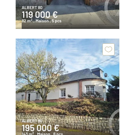
ALBERT 80
119 000 €
2
82 m
, Maison
, 5 pcs
ALBERT 80
195 000 €
2
143 m
, Maison
, 6 pcs