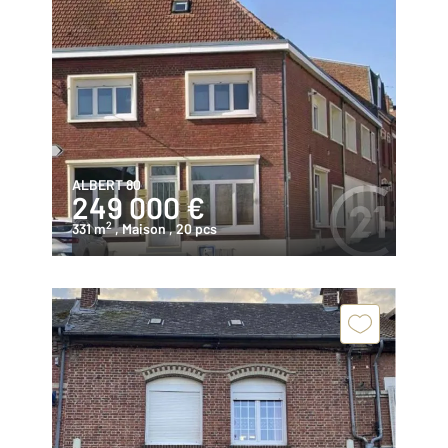
ALBERT 80
249 000 €
2
331 m
, Maison
, 20 pcs