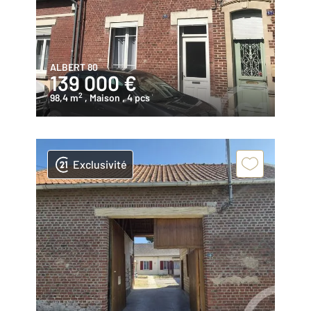
ALBERT 80
139 000 €
2
98,4 m
, Maison
, 4 pcs
Exclusivité