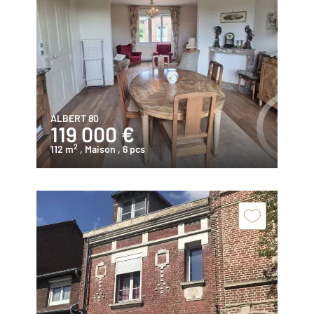
ALBERT 80
119 000 €
2
112 m
, Maison
, 6 pcs